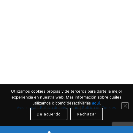
Contacta con nosotros
Llámanos
Utilizamos cookies propias y de terceros para darte la mejor
experiencia en nuestra web. Más información sobre cuáles
© 2019 Asistencia Técnica.
utilizamos o cómo desactivarlas
aquí
.
Aviso legal
|
Política de privacidad
|
Política de Cookies
De acuerdo
Rechazar