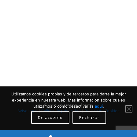
Contacta con nosotros
Llámanos
Utilizamos cookies propias y de terceros para darte la mejor
experiencia en nuestra web. Más información sobre cuáles
© 2019 Asistencia Técnica.
utilizamos o cómo desactivarlas
aquí
.
Aviso legal
|
Política de privacidad
|
Política de Cookies
De acuerdo
Rechazar