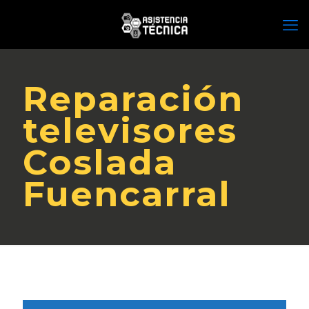
Reparación
televisores
Coslada
Fuencarral