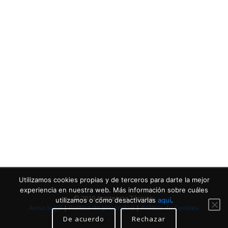
Contacta con nosotros
Llámanos
Utilizamos cookies propias y de terceros para darte la mejor
experiencia en nuestra web. Más información sobre cuáles
© 2019 Asistencia Técnica.
utilizamos o cómo desactivarlas
aquí
.
Aviso legal
|
Política de privacidad
|
Política de Cookies
De acuerdo
Rechazar