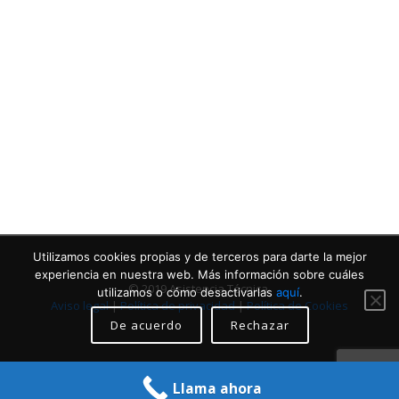
Contacta con nosotros
Llámanos
Utilizamos cookies propias y de terceros para darte la mejor
experiencia en nuestra web. Más información sobre cuáles
© 2019 Asistencia Técnica.
utilizamos o cómo desactivarlas
aquí
.
Aviso legal
|
Política de privacidad
|
Política de Cookies
De acuerdo
Rechazar
Llama ahora