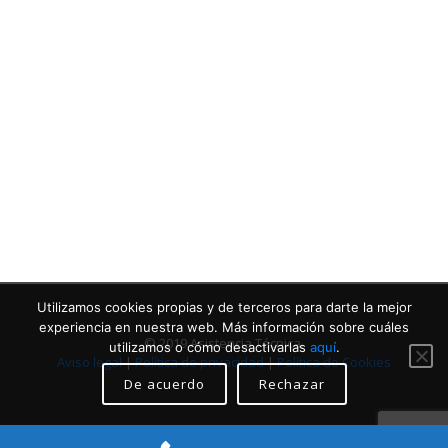
Contacta con nosotros
Llámanos
Utilizamos cookies propias y de terceros para darte la mejor
experiencia en nuestra web. Más información sobre cuáles
© 2019 Asistencia Técnica.
utilizamos o cómo desactivarlas
aquí
.
Aviso legal
|
Política de privacidad
|
Política de Cookies
De acuerdo
Rechazar