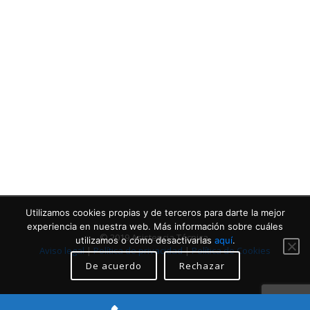
Contacta con nosotros
Llámanos
Utilizamos cookies propias y de terceros para darte la mejor
experiencia en nuestra web. Más información sobre cuáles
© 2019 Asistencia Técnica.
utilizamos o cómo desactivarlas
aquí
.
Aviso legal
|
Política de privacidad
|
Política de Cookies
De acuerdo
Rechazar