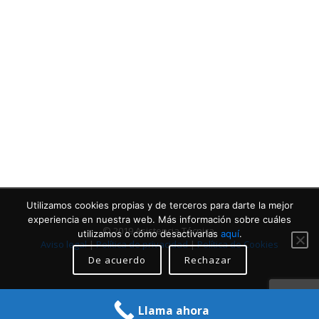
Contacta con nosotros
Llámanos
Utilizamos cookies propias y de terceros para darte la mejor
experiencia en nuestra web. Más información sobre cuáles
© 2019 Asistencia Técnica.
utilizamos o cómo desactivarlas
aquí
.
Aviso legal
|
Política de privacidad
|
Política de Cookies
De acuerdo
Rechazar
Llama ahora