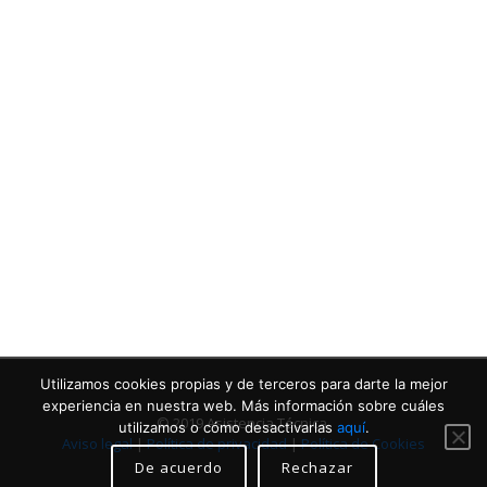
Contacta con nosotros
Llámanos
Utilizamos cookies propias y de terceros para darte la mejor
experiencia en nuestra web. Más información sobre cuáles
© 2019 Asistencia Técnica.
utilizamos o cómo desactivarlas
aquí
.
Aviso legal
|
Política de privacidad
|
Política de Cookies
De acuerdo
Rechazar